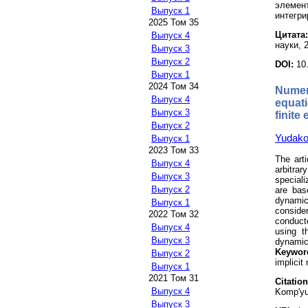
элемент
Выпуск 1
интегри
2025 Том 35
Цитата:
Выпуск 4
науки, 2
Выпуск 3
Выпуск 2
DOI:
10
Выпуск 1
2024 Том 34
Numer
Выпуск 4
equati
Выпуск 3
finite
Выпуск 2
Yudako
Выпуск 1
2023 Том 33
The arti
Выпуск 4
arbitra
Выпуск 3
special
Выпуск 2
are bas
dynami
Выпуск 1
conside
2022 Том 32
conducte
Выпуск 4
using 
Выпуск 3
dynamic
Keywor
Выпуск 2
implici
Выпуск 1
2021 Том 31
Citation
Выпуск 4
Komp'yu
Выпуск 3