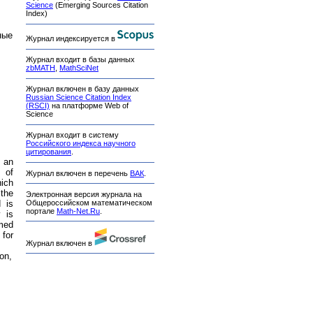
Science
(Emerging Sources Citation
Index)
ные
Журнал индексируется в
Журнал входит в базы данных
zbMATH
,
MathSciNet
Журнал включен в базу данных
Russian Science Citation Index
(RSCI)
на платформе Web of
Science
Журнал входит в систему
Российского индекса научного
цитирования
.
r an
 of
Журнал включен в перечень
ВАК
.
hich
 the
Электронная версия журнала на
Общероссийском математическом
 is
портале
Math-Net.Ru
.
y is
rmed
for
Журнал включен в
on,