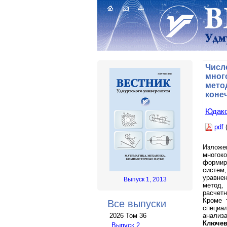
Числ
мног
мето
коне
Юдако
pdf
(
Излож
много
формир
систем
уравне
Выпуск 1, 2013
метод,
расчет
Кроме 
Все выпуски
специа
анализ
2026 Том 36
Ключев
Выпуск 2