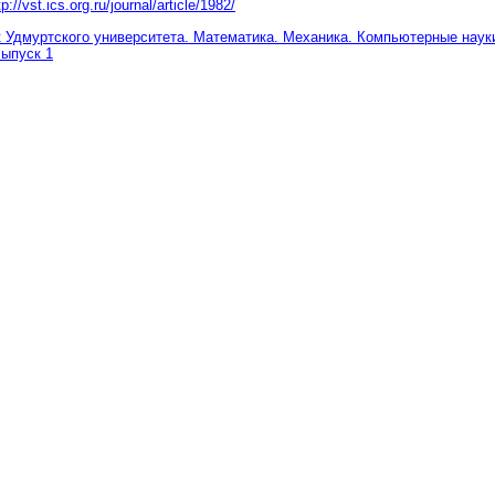
tp://vst.ics.org.ru/journal/article/1982/
 Удмуртского университета. Математика. Механика. Компьютерные науки
Выпуск 1