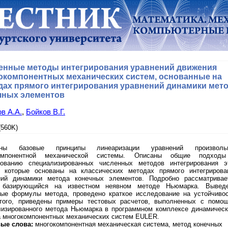
енные методы интегрирования уравнений движения
окомпонентных механических систем, основанные на
дах прямого интегрирования уравнений динамики мет
чных элементов
в А.А.
,
Бойков В.Г.
560K)
ены базовые принципы линеаризации уравнений произволь
компонентной механической системы. Описаны общие подход
ованию специализированных численных методов интегрирования э
, которые основаны на классических методах прямого интегрирова
ний динамики метода конечных элементов. Подробно рассматривае
 базирующийся на известном неявном методе Ньюмарка. Вывед
ные формулы метода, проведено краткое исследование на устойчивос
того, приведены примеры тестовых расчетов, выполненных с помо
лизированного метода Ньюмарка в программном комплексе динамическ
а многокомпонентных механических систем EULER.
ые слова:
многокомпонентная механическая система, метод конечных