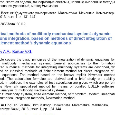
ов, жесткая задача, линеаризация системы, неявные численные методы
рования уравнений, метод Ньюмарка
Вестник Удмуртского университета. Математика. Механика. Компьютер
013, вып. 1, с. 131-144
.20537/vm130112
ical methods of multibody mechanical system’s dynamic
ons integration, based on methods of direct integration of
 element method’s dynamic equations
v A.A.
,
Boikov V.G.
cle covers the basic principles of the linearization of dynamic equations fo
ry multibody mechanical system. General approaches to the formation
ized numerical methods for integrating multibody systems are described, w
ed on classical methods of finite-element method for direct integration of
c equations. The method based on the known implicit Newmark method
red. The calculation formulae are derived and a brief study on stabilit
d. In addition, the examples of test calculation are given, which are perfo
the Newmark specialized method by means of bundled EULER software 
 analysis of multibody mechanical systems.
ds:
multibody system, finite element method, stiff problem, system linearizati
t numerical integration methods, Newmark’s method
 in English:
Vestnik Udmurtskogo Universiteta. Matematika. Mekhanika.
ternye Nauki, 2013, issue 1, pp. 131-144