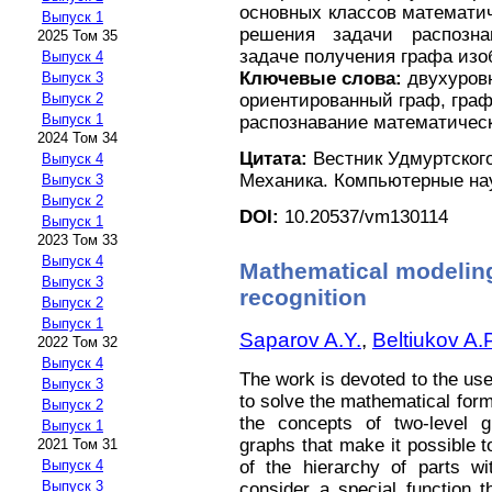
основных классов математи
Выпуск 1
решения задачи распозна
2025 Том 35
задаче получения графа из
Выпуск 4
Ключевые слова:
двухуров
Выпуск 3
ориентированный граф, гра
Выпуск 2
Выпуск 1
распознавание математичес
2024 Том 34
Цитата:
Вестник Удмуртского
Выпуск 4
Механика. Компьютерные наук
Выпуск 3
Выпуск 2
DOI:
10.20537/vm130114
Выпуск 1
2023 Том 33
Выпуск 4
Mathematical modeling
Выпуск 3
recognition
Выпуск 2
Выпуск 1
Saparov A.Y.
,
Beltiukov A.P
2022 Том 32
Выпуск 4
The work is devoted to the use
Выпуск 3
to solve the mathematical for
Выпуск 2
the concepts of two-level g
Выпуск 1
graphs that make it possible 
2021 Том 31
of the hierarchy of parts wit
Выпуск 4
Выпуск 3
consider a special function t