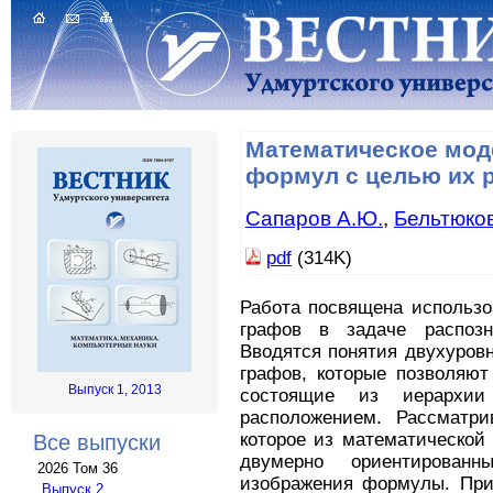
Математическое мод
формул с целью их 
Сапаров А.Ю.
,
Бельтюков
pdf
(314K)
Работа посвящена использо
графов в задаче распозн
Вводятся понятия двухуров
графов, которые позволяют
Выпуск 1, 2013
состоящие из иерархи
расположением. Рассматри
которое из математической
Все выпуски
двумерно ориентирован
2026 Том 36
изображения формулы. При
Выпуск 2