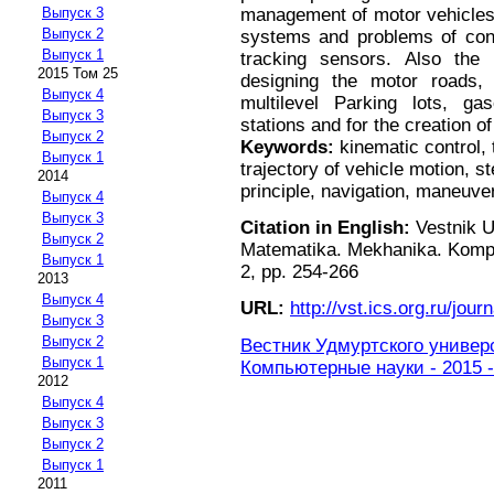
management of motor vehicle
Выпуск 3
Выпуск 2
systems and problems of contr
Выпуск 1
tracking sensors. Also the
2015 Том 25
designing the motor roads, 
Выпуск 4
multilevel Parking lots, gas
Выпуск 3
stations and for the creation o
Выпуск 2
Keywords:
kinematic control, 
Выпуск 1
trajectory of vehicle motion, 
2014
principle, navigation, maneuve
Выпуск 4
Выпуск 3
Citation in English:
Vestnik U
Выпуск 2
Matematika. Mekhanika. Komp'y
Выпуск 1
2, pp. 254-266
2013
Выпуск 4
URL:
http://vst.ics.org.ru/journ
Выпуск 3
Выпуск 2
Вестник Удмуртского универ
Выпуск 1
Компьютерные науки - 2015 -
2012
Выпуск 4
Выпуск 3
Выпуск 2
Выпуск 1
2011