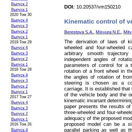
Выпуск 2
DOI:
10.20537/vm150210
Выпуск 1
2020 Том 30
Kinematic control of v
Выпуск 4
Выпуск 3
Выпуск 2
Berestova S.A.
,
Misyura N.E.
,
Mity
Выпуск 1
The derivation of laws of ki
2019 Том 29
wheeled and four-wheeled c
Выпуск 4
arbitrary smooth trajector
Выпуск 3
independent angles of rotat
Выпуск 2
Выпуск 1
parameters of control for a 
2018 Том 28
rotation of a front wheel in 
Выпуск 4
the angles of rotation of fr
Выпуск 3
steering is chosen as a co
Выпуск 2
carriage. It is established that
Выпуск 1
of the vehicle body and the or
2017 Том 27
kinematic invariant determining
Выпуск 4
paper presents the results of
Выпуск 3
three-wheeled and four-wheele
Выпуск 2
adequacy of the proposed mode
Выпуск 1
proposed model can be a sign
2016 Том 26
parallel parking as well as t
Выпуск 4