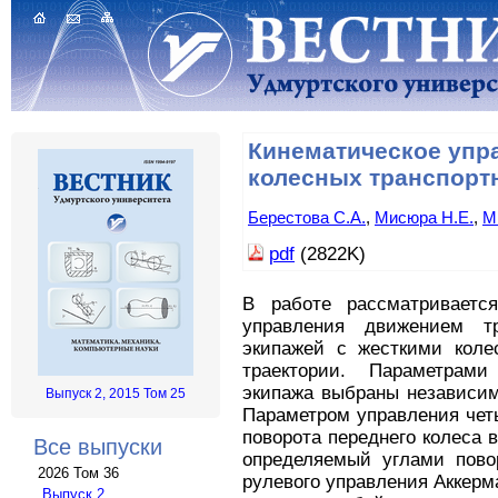
Кинематическое упр
колесных транспорт
Берестова С.А.
,
Мисюра Н.Е.
,
М
pdf
(2822K)
В работе рассматривается
управления движением тр
экипажей с жесткими коле
траектории. Параметрами
экипажа выбраны независим
Выпуск 2, 2015 Том 25
Параметром управления чет
поворота переднего колеса 
Все выпуски
определяемый углами пово
2026 Том 36
рулевого управления Аккерм
Выпуск 2