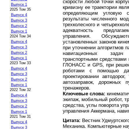
скорости любой точки корп
Выпуск 1
кривизну ее траектории явл
2025 Том 35
определяющим угловую с
Выпуск 4
результаты численного мо
Выпуск 3
трехколесного и четырехко
Выпуск 2
адекватность предлага
Выпуск 1
управления. Обсуждаю
2024 Том 34
установленных законов кин
Выпуск 4
при уточнении алгоритмов п
Выпуск 3
Выпуск 2
навигационных задач
Выпуск 1
транспортными средствами 
2023 Том 33
ГЛОНАСС и GPS, при решен
Выпуск 4
роботами с помощью да
Выпуск 3
проектировании автодорог, 
Выпуск 2
автозаправок, дорожных 
Выпуск 1
тренажеров.
2022 Том 32
Ключевые слова:
кинематич
Выпуск 4
экипаж, мобильный робот, т
Выпуск 3
средства, углы поворота уп
Выпуск 2
управления Аккермана, нави
Выпуск 1
2021 Том 31
Цитата:
Вестник Удмуртского
Выпуск 4
Механика. Компьютерные науки
Выпуск 3