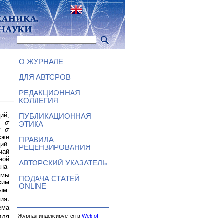
О ЖУРНАЛЕ
ДЛЯ АВТОРОВ
РЕДАКЦИОННАЯ
КОЛЛЕГИЯ
ий,
ПУБЛИКАЦИОННАЯ
ых
σ
σ
ЭТИКА
су
σ
σ
кже
ПРАВИЛА
ий.
РЕЦЕНЗИРОВАНИЯ
чай
ной
АВТОРСКИЙ УКАЗАТЕЛЬ
на-
ммы
ПОДАЧА СТАТЕЙ
ким
ONLINE
ым.
ия.
ема
для
Журнал индексируется в
Web of