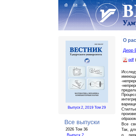
О ра
Дерр 
pdf
(
Исслед
имеющ
-непре
-непре
предел
Проце
интегр
вариац
Выпуск 2, 2019 Том 29
Стилть
произв
образо
Все выпуски
Все св
2026 Том 36
Так, д
о пер
Выпуск 2