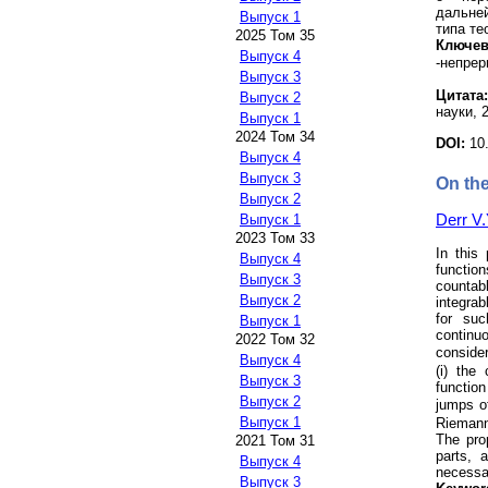
дальне
Выпуск 1
типа те
2025 Том 35
Ключев
Выпуск 4
-непрер
Выпуск 3
Цитата:
Выпуск 2
науки, 2
Выпуск 1
2024 Том 34
DOI:
10
Выпуск 4
Выпуск 3
On the
Выпуск 2
Derr V.
Выпуск 1
2023 Том 33
In this
Выпуск 4
function
Выпуск 3
countabl
Выпуск 2
integrab
for suc
Выпуск 1
continu
2022 Том 32
consider
Выпуск 4
(i) the
Выпуск 3
function
Выпуск 2
jumps of
Выпуск 1
Riemann-
The prop
2021 Том 31
parts, 
Выпуск 4
necessar
Выпуск 3