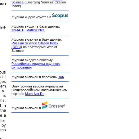
Science
(Emerging Sources Citation
ема
Index)
Журнал индексируется в
Журнал входит в базы данных
ные
zbMATH
,
MathSciNet
Журнал включен в базу данных
Russian Science Citation Index
(RSCI)
на платформе Web of
Science
Журнал входит в систему
Российского индекса научного
цитирования
.
uous
most
Журнал включен в перечень
ВАК
.
tjes
orem
Электронная версия журнала на
Общероссийском математическом
f
σ
-
σ
портале
Math-Net.Ru
.
 is
rms:
of a
Журнал включен в
 the
er a
tor.
n by
rems