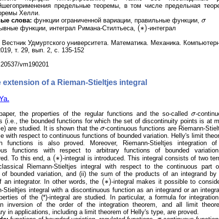
йшегоприменения предельные теоремы, в том числе предельная теор
оремы Хелли.
ые слова:
функции ограниченной вариации, правильные функции,
σ
σ
(
∗
)
ывные функции, интеграл Римана-Стилтьеса,
-интеграл
(
∗
)
Вестник Удмуртского университета. Математика. Механика. Компьютер
019, т. 29, вып. 2, с. 135-152
.20537/vm190201
 extension of a Rieman-Stieltjes integral
Ya.
 paper, the properties of the regular functions and the so-called
σ
-contin
σ
s (i.e., the bounded functions for which the set of discontinuity points is at 
e) are studied. It is shown that the
σ
-continuous functions are Riemann-Stiel
σ
le with respect to continuous functions of bounded variation. Helly's limit the
h functions is also proved. Moreover, Riemann-Stieltjes integration o
ous functions with respect to arbitrary functions of bounded variation
(
∗
)
ed. To this end, a
-integral is introduced. This integral consists of two te
(
∗
)
 classical Riemann-Stieltjes integral with respect to the continuous part 
 of bounded variation, and (ii) the sum of the products of an integrand by
(
∗
)
 an integrator. In other words, the
-integral makes it possible to consid
(
∗
)
Stieltjes integral with a discontinuous function as an integrand or an integra
erties of the (*)-integral are studied. In particular, a formula for integratio
an inversion of the order of the integration theorem, and all limit theo
y in applications, including a limit theorem of Helly's type, are proved.