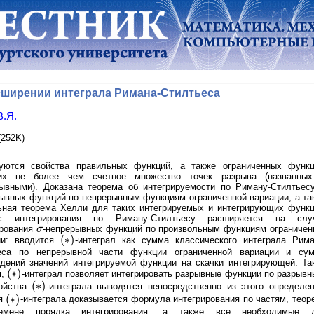
сширении интеграла Римана-Стилтьеса
В.Я.
252K)
уются свойства правильных функций, а также ограниченных функц
их не более чем счетное множество точек разрыва (названн
рывными). Доказана теорема об интегрируемости по Риману-Стилтье
рывных функций по непрерывным функциям ограниченной вариации, а та
ьная теорема Хелли для таких интегрируемых и интегрирующих функц
сс интегрирования по Риману-Стилтьесу расширяется на слу
ирования
σ
-непрерывных функций по произвольным функциям ограничен
σ
(
∗
)
ии: вводится
-интеграл как сумма классического интеграла Рима
(
∗
)
еса по непрерывной части функции ограниченной вариации и су
едений значений интегрируемой функции на скачки интегрирующей. Та
(
∗
)
м,
-интеграл позволяет интегрировать разрывные функции по разрывн
(
∗
)
(
∗
)
ойства
-интеграла выводятся непосредственно из этого определен
(
∗
)
(
∗
)
ля
-интеграла доказывается формула интегрирования по частям, теор
(
∗
)
емене порядка интегрирования, а также все необходимые 