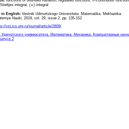
ds:
functions of bounded variation, regulated functions,
σ
-continuous function
σ
(
∗
)
tieltjes integral,
-integral
(
∗
)
 in English:
Vestnik Udmurtskogo Universiteta. Matematika. Mekhanika.
ernye Nauki, 2019, vol. 29, issue 2, pp. 135-152
tp://vst.ics.org.ru/journal/article/2809/
 Удмуртского университета. Математика. Механика. Компьютерные науки
Выпуск 2