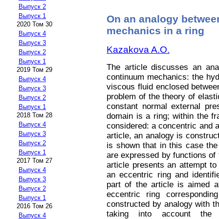
Выпуск 2
Выпуск 1
On an analogy between
2020 Том 30
mechanics in a ring
Выпуск 4
Выпуск 3
Kazakova A.O.
Выпуск 2
Выпуск 1
The article discusses an an
2019 Том 29
continuum mechanics: the hyd
Выпуск 4
viscous fluid enclosed between
Выпуск 3
problem of the theory of elasti
Выпуск 2
constant normal external pres
Выпуск 1
domain is a ring; within the 
2018 Том 28
Выпуск 4
considered: a concentric and an 
Выпуск 3
article, an analogy is construct
Выпуск 2
is shown that in this case the
Выпуск 1
are expressed by functions of
2017 Том 27
article presents an attempt to
Выпуск 4
an eccentric ring and identif
Выпуск 3
part of the article is aimed a
Выпуск 2
eccentric ring correspondin
Выпуск 1
constructed by analogy with t
2016 Том 26
taking into account the c
Выпуск 4