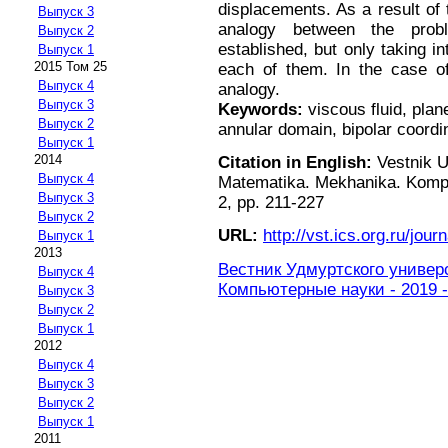
displacements. As a result of 
Выпуск 3
analogy between the prob
Выпуск 2
established, but only taking i
Выпуск 1
2015 Том 25
each of them. In the case of 
Выпуск 4
analogy.
Выпуск 3
Keywords:
viscous fluid, plane
Выпуск 2
annular domain, bipolar coordi
Выпуск 1
2014
Citation in English:
Vestnik U
Выпуск 4
Matematika. Mekhanika. Komp'y
Выпуск 3
2, pp. 211-227
Выпуск 2
URL:
http://vst.ics.org.ru/journ
Выпуск 1
2013
Вестник Удмуртского универ
Выпуск 4
Компьютерные науки - 2019 -
Выпуск 3
Выпуск 2
Выпуск 1
2012
Выпуск 4
Выпуск 3
Выпуск 2
Выпуск 1
2011