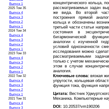
концентрического кольца, п
Выпуск 1
рассматриваемых задач выр
2025 Том 35
же вида. Во второй част
Выпуск 4
построения прямой аналог
Выпуск 3
кольца и обозначены возни
Выпуск 2
Выпуск 1
третьей части статьи напра
2024 Том 34
состояния в эксцентриче
Выпуск 4
бигармонической функци
Выпуск 3
аналогии с изученной гид
Выпуск 2
условий однозначности сме
Выпуск 1
исследования можно сделат
2023 Том 33
рассматриваемыми задача
Выпуск 4
только с учетом механическ
Выпуск 3
этом в случае концентриче
Выпуск 2
аналогия.
Выпуск 1
Ключевые слова:
вязкая жи
2022 Том 32
упругости, кольцевая облас
Выпуск 4
функция тока, функция напр
Выпуск 3
Выпуск 2
Цитата:
Вестник Удмуртского
Выпуск 1
Механика. Компьютерные науки
2021 Том 31
Выпуск 4
DOI:
10.20537/vm190206
Выпуск 3