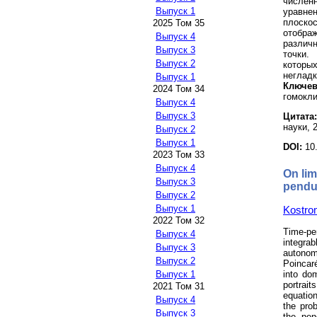
числен
Выпуск 1
уравне
плоско
2025 Том 35
отобра
Выпуск 4
различ
Выпуск 3
точки.
Выпуск 2
которых
неглад
Выпуск 1
Ключев
2024 Том 34
гомокли
Выпуск 4
Выпуск 3
Цитата:
науки, 2
Выпуск 2
Выпуск 1
DOI:
10
2023 Том 33
Выпуск 4
On lim
Выпуск 3
pendu
Выпуск 2
Выпуск 1
Kostro
2022 Том 32
Time-pe
Выпуск 4
integra
Выпуск 3
autonom
Выпуск 2
Poincaré
into do
Выпуск 1
portrai
2021 Том 31
equation
Выпуск 4
the prob
Выпуск 3
the pen