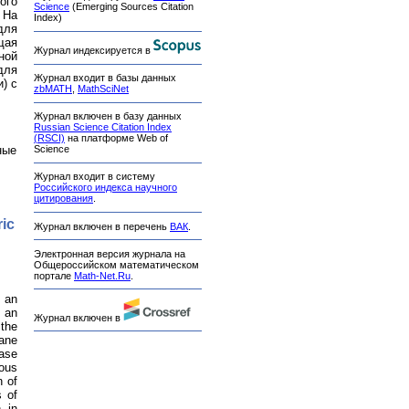
ого
Science
(Emerging Sources Citation
 На
Index)
для
щая
Журнал индексируется в
ной
для
Журнал входит в базы данных
) с
zbMATH
,
MathSciNet
Журнал включен в базу данных
Russian Science Citation Index
(RSCI)
на платформе Web of
ные
Science
Журнал входит в систему
Российского индекса научного
цитирования
.
ric
Журнал включен в перечень
ВАК
.
Электронная версия журнала на
Общероссийском математическом
портале
Math-Net.Ru
.
 an
 an
Журнал включен в
 the
lane
hase
mous
n of
s of
n in