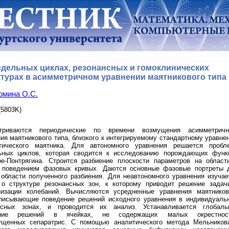
едельных циклах, резонансных и гомоклинических
ктурах в асимметричном уравнении маятникового типа
омина О.С.
5803K)
триваются периодические по времени возмущения асимметричн
ия маятникового типа, близкого к интегрируемому стандартному уравне
тического маятника. Для автономного уравнения решается пробл
ьных циклов, которая сводится к исследованию порождающих функ
ре-Понтрягина. Строится разбиение плоскости параметров на област
 поведением фазовых кривых. Даются основные фазовые портреты 
 области полученного разбиения. Для неавтономного уравнения изучае
 о структуре резонансных зон, к которому приводит решение задач
низации колебаний. Вычисляются усредненные уравнения маятников
описывающие поведение решений исходного уравнения в индивидуаль
нсных зонах, и проводится их анализ. Устанавливается глобаль
ение решений в ячейках, не содержащих малых окрестнос
ущенных сепаратрис. С помощью аналитического метода Мельников