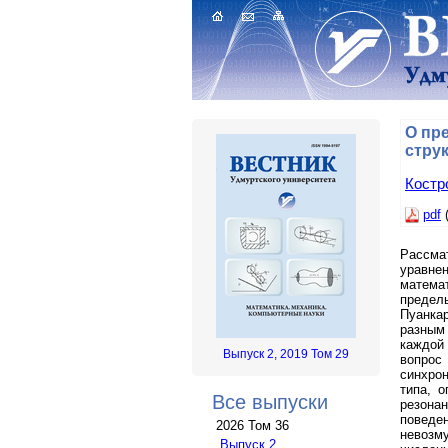
О пр
стру
Костр
pdf
(
Рассма
уравнен
матема
предел
Пуанка
разным
каждой
Выпуск 2, 2019 Том 29
вопрос
синхро
типа, 
Все выпуски
резона
повед
2026 Том 36
невозм
Выпуск 2