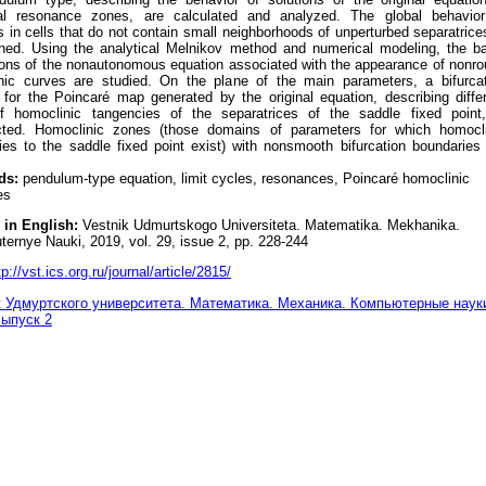
ual resonance zones, are calculated and analyzed. The global behavior
s in cells that do not contain small neighborhoods of unperturbed separatrice
ined. Using the analytical Melnikov method and numerical modeling, the b
tions of the nonautonomous equation associated with the appearance of nonr
nic curves are studied. On the plane of the main parameters, a bifurcat
 for the Poincaré map generated by the original equation, describing diffe
f homoclinic tangencies of the separatrices of the saddle fixed point,
cted. Homoclinic zones (those domains of parameters for which homocli
ries to the saddle fixed point exist) with nonsmooth bifurcation boundaries
ds:
pendulum-type equation, limit cycles, resonances, Poincaré homoclinic
es
 in English:
Vestnik Udmurtskogo Universiteta. Matematika. Mekhanika.
ernye Nauki, 2019, vol. 29, issue 2, pp. 228-244
tp://vst.ics.org.ru/journal/article/2815/
 Удмуртского университета. Математика. Механика. Компьютерные науки
Выпуск 2