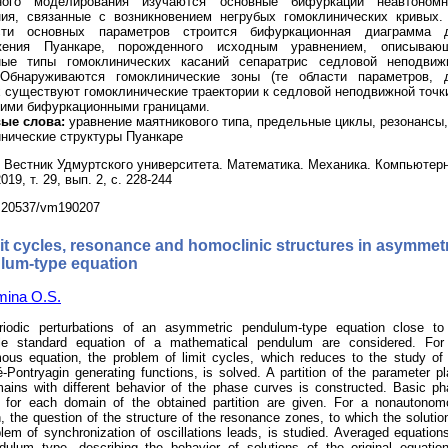
ного моделирования изучаются основные бифуркации неавтономн
ния, связанные с возникновением негрубых гомоклинических кривых.
сти основных параметров строится бифуркационная диаграмма 
жения Пуанкаре, порожденного исходным уравнением, описываю
ные типы гомоклинических касаний сепаратрис седловой неподвиж
 Обнаруживаются гомоклинические зоны (те области параметров, 
 существуют гомоклинические траектории к седловой неподвижной точки
кими бифуркационными границами.
ые слова:
уравнение маятникового типа, предельные циклы, резонансы,
нические структуры Пуанкаре
Вестник Удмуртского университета. Математика. Механика. Компьютер
019, т. 29, вып. 2, с. 228-244
.20537/vm190207
it cycles, resonance and homoclinic structures in asymmet
lum-type equation
mina O.S.
riodic perturbations of an asymmetric pendulum-type equation close to
ble standard equation of a mathematical pendulum are considered. For
ous equation, the problem of limit cycles, which reduces to the study of
-Pontryagin generating functions, is solved. A partition of the parameter p
mains with different behavior of the phase curves is constructed. Basic p
ts for each domain of the obtained partition are given. For a nonautono
, the question of the structure of the resonance zones, to which the solutio
lem of synchronization of oscillations leads, is studied. Averaged equation
dulum type, describing the behavior of solutions of the original equatio