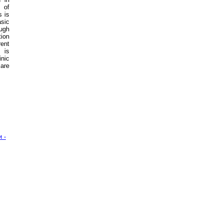
 of
s is
asic
ough
ion
rent
 is
nic
 are
 -