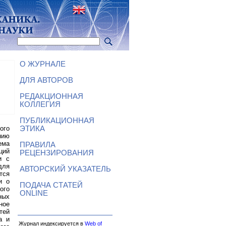
О ЖУРНАЛЕ
ДЛЯ АВТОРОВ
РЕДАКЦИОННАЯ
КОЛЛЕГИЯ
ПУБЛИКАЦИОННАЯ
ого
ЭТИКА
нию
ема
ПРАВИЛА
ций
РЕЦЕНЗИРОВАНИЯ
и с
для
АВТОРСКИЙ УКАЗАТЕЛЬ
тся
и о
ПОДАЧА СТАТЕЙ
ого
ONLINE
ных
ное
тей
а и
Журнал индексируется в
Web of