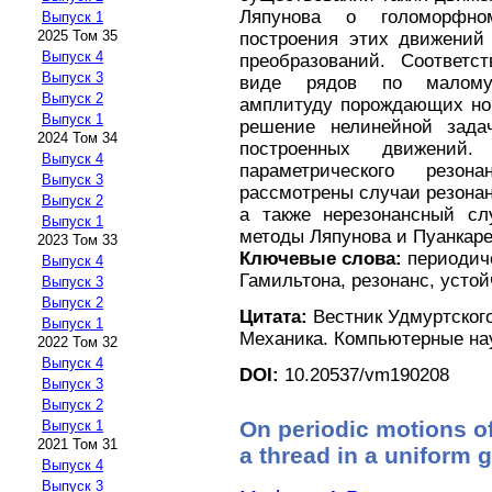
Ляпунова о голоморфно
Выпуск 1
2025 Том 35
построения этих движений
Выпуск 4
преобразований. Соответ
Выпуск 3
виде рядов по малому 
Выпуск 2
амплитуду порождающих нор
Выпуск 1
решение нелинейной зада
2024 Том 34
построенных движений
Выпуск 4
параметрического резона
Выпуск 3
рассмотрены случаи резонанс
Выпуск 2
а также нерезонансный сл
Выпуск 1
методы Ляпунова и Пуанкар
2023 Том 33
Ключевые слова:
периодиче
Выпуск 4
Гамильтона, резонанс, усто
Выпуск 3
Выпуск 2
Цитата:
Вестник Удмуртского
Выпуск 1
Механика. Компьютерные науки
2022 Том 32
Выпуск 4
DOI:
10.20537/vm190208
Выпуск 3
Выпуск 2
On periodic motions o
Выпуск 1
2021 Том 31
a thread in a uniform g
Выпуск 4
Выпуск 3