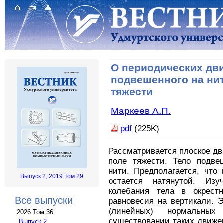
О периодических дви
подвешенного на ни
тяжести
Маркеев А.П.
pdf
(225K)
Рассматривается плоское дв
поле тяжести. Тело подве
нити. Предполагается, что
Выпуск 2, 2019 Том 29
остается натянутой. Изу
колебания тела в окрестн
Все выпуски
равновесия на вертикали. 
(линейных) нормальны
2026 Том 36
существовании таких движе
Выпуск 2