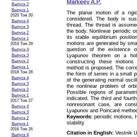
Markeev A.P.
Выпуск 2
Выпуск 1
The planar motion of a rigid
2020 Том 30
considered. The body is sus
Выпуск 4
thread. The thread is assumed
Выпуск 3
the body. Nonlinear periodic osc
Выпуск 2
its stable equilibrium positi
Выпуск 1
motions are generated by smal
2019 Том 29
question of the existence 
Выпуск 4
Lyapunov theorem on a holo
Выпуск 3
constructing these motions 
Выпуск 2
Выпуск 1
method is proposed. The corre
2018 Том 28
the form of series in a small 
Выпуск 4
of the generating normal oscill
Выпуск 3
the nonlinear problem of orbi
Выпуск 2
Possible regions of parametri
Выпуск 1
indicated. The third and four
2017 Том 27
nonresonant case, are cons
Выпуск 4
Lyapunov and Poincaré metho
Выпуск 3
Keywords:
periodic motions, 
Выпуск 2
stability
Выпуск 1
2016 Том 26
Citation in English:
Vestnik U
Выпуск 4