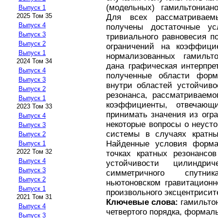
(модельных) гамильтониан
Выпуск 1
2025 Том 35
Для всех рассматриваем
Выпуск 4
получены достаточные ус
Выпуск 3
тривиального равновесия п
Выпуск 2
ограничений на коэффици
Выпуск 1
нормализованных гамильт
2024 Том 34
дана графическая интерпре
Выпуск 4
полученные области форм
Выпуск 3
внутри областей устойчиво
Выпуск 2
резонанса, рассматриваемо
Выпуск 1
коэффициенты, отвечающ
2023 Том 33
принимать значения из огр
Выпуск 4
некоторые вопросы о неуст
Выпуск 3
системы в случаях кратных
Выпуск 2
Найденные условия форма
Выпуск 1
2022 Том 32
точках кратных резонансов
Выпуск 4
устойчивости цилиндри
Выпуск 3
симметричного спутни
Выпуск 2
ньютоновском гравитационн
Выпуск 1
произвольного эксцентрисит
2021 Том 31
Ключевые слова:
гамильтон
Выпуск 4
четвертого порядка, формаль
Выпуск 3