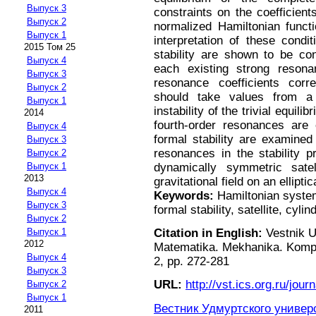
Выпуск 3
constraints on the coefficient
Выпуск 2
normalized Hamiltonian functi
Выпуск 1
interpretation of these condi
2015 Том 25
stability are shown to be con
Выпуск 4
each existing strong resona
Выпуск 3
resonance coefficients cor
Выпуск 2
should take values from a
Выпуск 1
instability of the trivial equil
2014
fourth-order resonances are 
Выпуск 4
formal stability are examined 
Выпуск 3
resonances in the stability p
Выпуск 2
dynamically symmetric satel
Выпуск 1
2013
gravitational field on an elliptic
Выпуск 4
Keywords:
Hamiltonian system
Выпуск 3
formal stability, satellite, cyli
Выпуск 2
Citation in English:
Vestnik U
Выпуск 1
2012
Matematika. Mekhanika. Komp'y
Выпуск 4
2, pp. 272-281
Выпуск 3
URL:
http://vst.ics.org.ru/journ
Выпуск 2
Выпуск 1
Вестник Удмуртского универ
2011