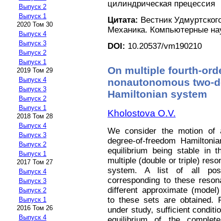
цилиндрическая прецессия
Выпуск 2
Выпуск 1
Цитата:
Вестник Удмуртского
2020 Том 30
Механика. Компьютерные науки
Выпуск 4
Выпуск 3
DOI:
10.20537/vm190210
Выпуск 2
Выпуск 1
On multiple fourth-ord
2019 Том 29
Выпуск 4
nonautonomous two-d
Выпуск 3
Hamiltonian system
Выпуск 2
Выпуск 1
Kholostova O.V.
2018 Том 28
Выпуск 4
We consider the motion of 
Выпуск 3
degree-of-freedom Hamiltonian
Выпуск 2
equilibrium being stable in t
Выпуск 1
multiple (double or triple) res
2017 Том 27
system. A list of all poss
Выпуск 4
corresponding to these resona
Выпуск 3
different approximate (model)
Выпуск 2
to these sets are obtained. 
Выпуск 1
2016 Том 26
under study, sufficient condition
Выпуск 4
equilibrium of the complet