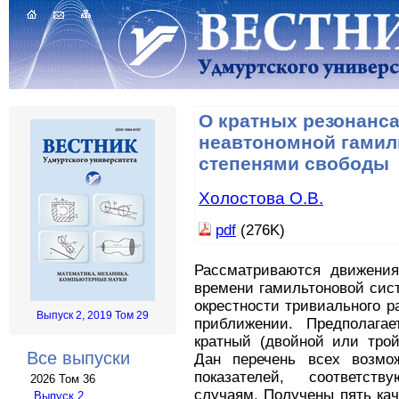
О кратных резонанса
неавтономной гамил
степенями свободы
Холостова О.В.
pdf
(276K)
Рассматриваются движения
времени гамильтоновой сис
окрестности тривиального р
Выпуск 2, 2019 Том 29
приближении. Предполагае
кратный (двойной или трой
Все выпуски
Дан перечень всех возмож
показателей, соответст
2026 Том 36
случаям. Получены пять ка
Выпуск 2