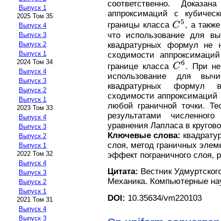
соответственно. Доказан
Выпуск 1
аппроксимаций с кубическ
2025 Том 35
5
границы класса
C
, а такж
Выпуск 4
C
5
что использование для вы
Выпуск 3
квадратурных формул не н
Выпуск 2
Выпуск 1
сходимости аппроксимаций
2024 Том 34
6
границе класса
C
. При не
C
6
Выпуск 4
использование для вычи
Выпуск 3
квадратурных формул в
Выпуск 2
сходимости аппроксимаций 
Выпуск 1
любой граничной точки. Те
2023 Том 33
результатами численног
Выпуск 4
уравнения Лапласа в кругово
Выпуск 3
Ключевые слова:
квадратур
Выпуск 2
слоя, метод граничных элем
Выпуск 1
2022 Том 32
эффект пограничного слоя, 
Выпуск 4
Цитата:
Вестник Удмуртского
Выпуск 3
Механика. Компьютерные науки
Выпуск 2
Выпуск 1
DOI:
10.35634/vm220103
2021 Том 31
Выпуск 4
Выпуск 3