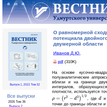
О равномерной сход
потенциала двойног
двумерной области
Иванов Д.Ю.
pdf
(310K)
На основе кусочно-квадр
полуаналитические аппрокс
вблизи и на границе дву
Выпуск 1, 2022 Том 32
интегралов, образующих
плотности, используется то
Все выпуски
1
/
2
2
2
=
−
(
)
ρ
r
d
, где
d
ρ
=
(
r
2
−
d
2
)
1
/
2
d
2026 Том 36
точки до границы области и
Выпуск 2