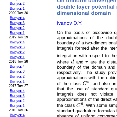
On uniform convergenc
Выпуск 2
double layer potential
Выпуск 1
dimensional domain
2020 Том 30
Выпуск 4
Ivanov D.Y.
Выпуск 3
Выпуск 2
On the basis of piecewise qua
Выпуск 1
approximations of the doub
2019 Том 29
Выпуск 4
boundary of a two-dimensional
Выпуск 3
integrals formed after the inte
Выпуск 2
integration with respect to th
Выпуск 1
where
d
and
r
are the dista
2018 Том 28
d
r
Выпуск 4
boundary of the domain and t
Выпуск 3
respectively. The study pro
Выпуск 2
approximations with the cubic
Выпуск 1
5
of the class
C
, and also on 
C
5
2017 Том 27
that the use of standard qua
Выпуск 4
integrals does not violate
Выпуск 3
approximations of the direct va
Выпуск 2
6
the class
C
. With some simpl
Выпуск 1
C
6
2016 Том 26
standard quadrature formulas fo
Выпуск 4
absence of uniform convergenc