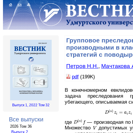
Групповое преследо
производными в кла
стратегий с поводы
Петров Н.Н.
,
Мачтакова 
pdf
(199K)
В конечномерном евклидов
задача преследования г
убегающего, описываемая с
Выпуск 1, 2022 Том 32
(
)
=
α
D
z
a
z
D
(
α
)
z
i
=
i
i
i
Все выпуски
(
)
где
— производная по 
α
D
f
D
(
α
)
f
2026 Том 36
Множество
допустимых у
V
V
Выпуск 2