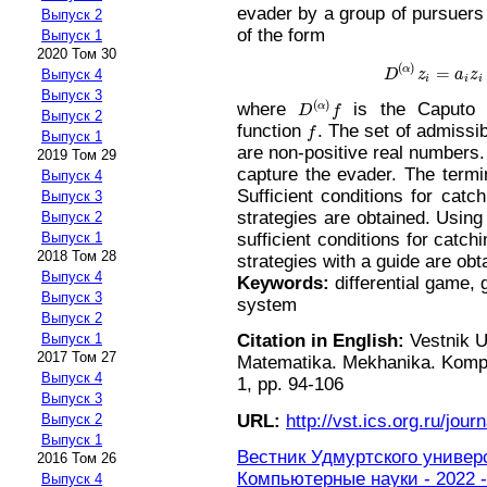
evader by a group of pursuers
Выпуск 2
of the form
Выпуск 1
2020 Том 30
(
)
=
α
D
z
a
z
Выпуск 4
D
(
α
)
z
i
=
i
i
i
Выпуск 3
(
)
where
is the Caputo d
α
D
f
D
(
α
)
f
Выпуск 2
function
. The set of admissi
f
f
Выпуск 1
are non-positive real numbers.
2019 Том 29
capture the evader. The termin
Выпуск 4
Sufficient conditions for catc
Выпуск 3
strategies are obtained. Using
Выпуск 2
sufficient conditions for catch
Выпуск 1
2018 Том 28
strategies with a guide are obt
Выпуск 4
Keywords:
differential game, 
Выпуск 3
system
Выпуск 2
Выпуск 1
Citation in English:
Vestnik U
2017 Том 27
Matematika. Mekhanika. Komp'y
Выпуск 4
1, pp. 94-106
Выпуск 3
URL:
http://vst.ics.org.ru/journ
Выпуск 2
Выпуск 1
Вестник Удмуртского универ
2016 Том 26
Компьютерные науки - 2022 -
Выпуск 4