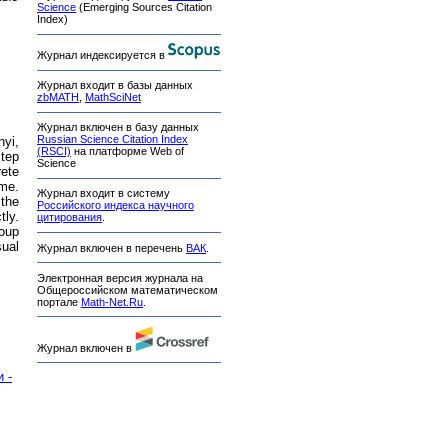
Science
(Emerging Sources Citation
Index)
Журнал индексируется в
Журнал входит в базы данных
zbMATH
,
MathSciNet
Журнал включен в базу данных
Russian Science Citation Index
yi,
(RSCI)
на платформе Web of
tep
Science
ete
ame.
Журнал входит в систему
 the
Российского индекса научного
tly.
цитирования
.
oup
sual
Журнал включен в перечень
ВАК
.
Электронная версия журнала на
Общероссийском математическом
портале
Math-Net.Ru
.
Журнал включен в
 -