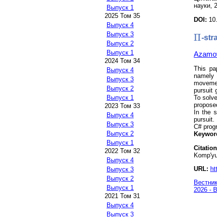
науки, 2
Выпуск 1
2025 Том 35
DOI:
10
Выпуск 4
Выпуск 3
Π
-str
Π
Выпуск 2
Выпуск 1
Azamov
2024 Том 34
This pa
Выпуск 4
namely
Выпуск 3
movemen
Выпуск 2
pursuit
To solve
Выпуск 1
proposed
2023 Том 33
In the 
Выпуск 4
pursuit.
Выпуск 3
C# prog
Выпуск 2
Keywor
Выпуск 1
Citation
2022 Том 32
Komp'yut
Выпуск 4
URL:
ht
Выпуск 3
Выпуск 2
Вестник
Выпуск 1
2026 - 
2021 Том 31
Выпуск 4
Выпуск 3