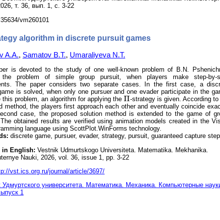
026, т. 36, вып. 1, с. 3-22
.35634/vm260101
ategy algorithm in discrete pursuit games
 A.A.
,
Samatov B.T.
,
Umaraliyeva N.T.
per is devoted to the study of one well-known problem of B.N. Pshenichn
 the problem of simple group pursuit, when players make step-by-s
ts. The paper considers two separate cases. In the first case, a discr
 game is solved, when only one pursuer and one evader participate in the g
Π
 this problem, an algorithm for applying the
-strategy is given. According to
Π
 method, the players first approach each other and eventually coincide exac
second case, the proposed solution method is extended to the game of gr
 The obtained results are verified using animation models created in the Vi
ramming language using ScottPlot.WinForms technology.
ds:
discrete game, pursuer, evader, strategy, pursuit, guaranteed capture step
 in English:
Vestnik Udmurtskogo Universiteta. Matematika. Mekhanika.
ernye Nauki, 2026, vol. 36, issue 1, pp. 3-22
tp://vst.ics.org.ru/journal/article/3697/
 Удмуртского университета. Математика. Механика. Компьютерные науки
Выпуск 1