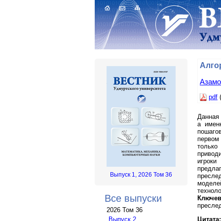
Алго
Азамо
pdf
(
Данная 
а имен
пошаго
первом 
только
привод
игроки
предл
Выпуск 1, 2026 Том 36
пресле
моделе
техноло
Все выпуски
Ключев
преслед
2026 Том 36
Цитата:
Выпуск 2