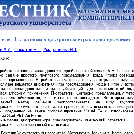
Π
ритм
-стратегии в дискретных играх преследования
Π
в А.А.
,
Саматов Б.Т.
,
Умаралиева Н.Т.
540K)
работа посвящена исследованию одной известной задачи Б.Н. Пшенично
но задаче простого группового преследования, когда игроки соверш
вые перемещения. В работе рассматриваются два отдельных случая
случае решается дискретная игра преследования, когда в игре участв
 один преследователь и один убегающий. Для решения этой зад
Π
ится алгоритм применения
-стратегии. Согласно предлагаемому мето
Π
 сначала сближаются, и в итоге точно совпадают. Во втором слу
агаемый метод решения распространяется на игру группов
дования. Полученные результаты проверяются с помощью анимацион
й, созданных на языке программирования Visual C# с использован
гии ScottPlot.WinForms.
ые слова:
дискретная игра, преследователь, убегающий, стратегия,
ования, гарантированный шаг поимки
Вестник Удмуртского университета. Математика. Механика. Компьютер