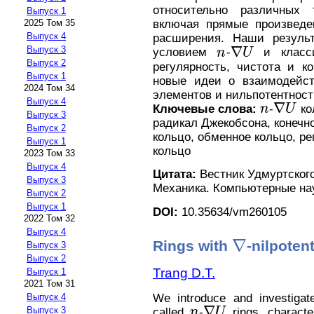
относительно различных т
Выпуск 1
2025 Том 35
включая прямые произведе
Выпуск 4
расширения. Наши резуль
∇
Выпуск 3
условием
n
-
U
и класси
n
∇
U
Выпуск 2
регулярность, чистота и к
Выпуск 1
новые идеи о взаимодейс
2024 Том 34
элементов и нильпотентност
Выпуск 4
∇
Ключевые слова:
n
-
U
ко
n
∇
U
Выпуск 3
радикал Джекобсона, конечн
Выпуск 2
кольцо, обменное кольцо, ре
Выпуск 1
кольцо
2023 Том 33
Выпуск 4
Цитата:
Вестник Удмуртского
Выпуск 3
Механика. Компьютерные науки
Выпуск 2
Выпуск 1
DOI:
10.35634/vm260105
2022 Том 32
Выпуск 4
∇
Rings with
-nilpoten
Выпуск 3
∇
Выпуск 2
Trang D.T.
Выпуск 1
2021 Том 31
We introduce and investigat
Выпуск 4
∇
Выпуск 3
called
n
-
U
rings, characte
n
∇
U