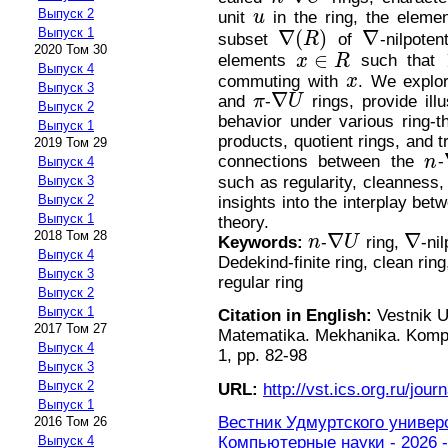
Выпуск 2
unit
u
in the ring, the eleme
u
Выпуск 1
∇
(
)
∇
subset
R
of
-nilpote
∇
(
R
)
∇
2020 Том 30
∈
elements
x
R
such that
x
∈
R
Выпуск 4
commuting with
x
. We explor
x
Выпуск 3
∇
and
π
-
U
rings, provide ill
π
∇
U
Выпуск 2
behavior under various ring-th
Выпуск 1
products, quotient rings, and t
2019 Том 29
connections between the
n
-
Выпуск 4
n
such as regularity, cleanness,
Выпуск 3
Выпуск 2
insights into the interplay bet
Выпуск 1
theory.
2018 Том 28
∇
∇
Keywords:
n
-
U
ring,
-ni
n
∇
U
∇
Выпуск 4
Dedekind-finite ring, clean rin
Выпуск 3
regular ring
Выпуск 2
Выпуск 1
Citation in English:
Vestnik U
2017 Том 27
Matematika. Mekhanika. Komp'y
Выпуск 4
1, pp. 82-98
Выпуск 3
Выпуск 2
URL:
http://vst.ics.org.ru/journ
Выпуск 1
Вестник Удмуртского универ
2016 Том 26
Компьютерные науки - 2026 -
Выпуск 4