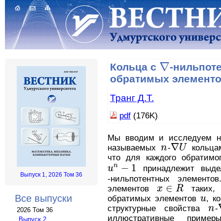
∇
Кольца с
-нильпот
∇
обратимых элемент
Транг Д.Т.
pdf
(176K)
Мы вводим и исследуем но
∇
называемых
n
-
U
кольцам
n
∇
U
что для каждого обратим
−
1
n
u
принадлежит выде
u
n
−
1
Выпуск 1, 2026 Том 36
-нильпотентных элементо
∈
элементов
x
R
таких,
x
∈
R
Все выпуски
обратимых элементов
u
, к
u
структурные свойства
n
-
n
2026 Том 36
иллюстративные приме
Выпуск 2