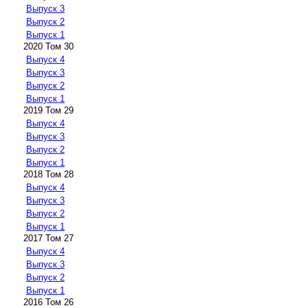
Выпуск 3
Выпуск 2
Выпуск 1
2020 Том 30
Выпуск 4
Выпуск 3
Выпуск 2
Выпуск 1
2019 Том 29
Выпуск 4
Выпуск 3
Выпуск 2
Выпуск 1
2018 Том 28
Выпуск 4
Выпуск 3
Выпуск 2
Выпуск 1
2017 Том 27
Выпуск 4
Выпуск 3
Выпуск 2
Выпуск 1
2016 Том 26