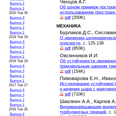
Ченцов А.Г.
Выпуск 2
Об одном примере построе
Выпуск 1
использованием пространс
2020 Том 30
pdf
(250K)
Выпуск 4
Выпуск 3
МЕХАНИКА
Выпуск 2
Бурлаков Д.С.,
Сеславин
Выпуск 1
2019 Том 29
О движении цилиндрическ
Выпуск 4
плоскости
, с. 125-139
Выпуск 3
pdf
(853K)
Выпуск 2
Овсянников И.И.
Выпуск 1
Об устойчивости движения
2018 Том 28
произвольным законом тре
Выпуск 4
pdf
(154K)
Выпуск 3
Выпуск 2
Пивоварова Е.Н.,
Ивано
Выпуск 1
Исследование устойчивост
2017 Том 27
о качении шара с маятник
Выпуск 4
pdf
(710K)
Выпуск 3
Выпуск 2
Шаклеин А.А.,
Карпов А
Выпуск 1
Вихреразрешающее модели
2016 Том 26
турбулентных течений
, с. 
Выпуск 4