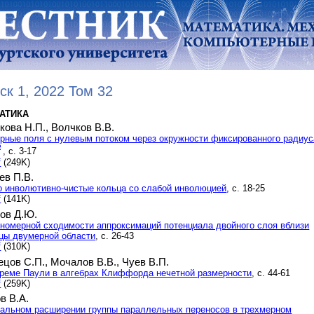
ск 1, 2022 Том 32
АТИКА
кова Н.П.,
Волчков В.В.
рные поля с нулевым потоком через окружности фиксированного радиус
2
, с. 3-17
f
(249K)
ев П.В.
 инволютивно-чистые кольца со слабой инволюцией
, с. 18-25
f
(141K)
ов Д.Ю.
номерной сходимости аппроксимаций потенциала двойного слоя вблизи
цы двумерной области
, с. 26-43
f
(310K)
ецов С.П.,
Мочалов В.В.,
Чуев В.П.
реме Паули в алгебрах Клиффорда нечетной размерности
, с. 44-61
f
(259K)
в В.А.
кальном расширении группы параллельных переносов в трехмерном