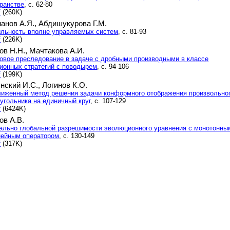
ранстве
, с. 62-80
f
(260K)
анов А.Я.,
Абдишукурова Г.М.
ильность вполне управляемых систем
, с. 81-93
f
(226K)
ов Н.Н.,
Мачтакова А.И.
овое преследование в задаче с дробными производными в классе
ионных стратегий с поводырем
, с. 94-106
f
(199K)
нский И.С.,
Логинов К.О.
иженный метод решения задачи конформного отображения произвольно
угольника на единичный круг
, с. 107-129
f
(6424K)
ов А.В.
ально глобальной разрешимости эволюционного уравнения с монотонны
нейным оператором
, с. 130-149
f
(317K)