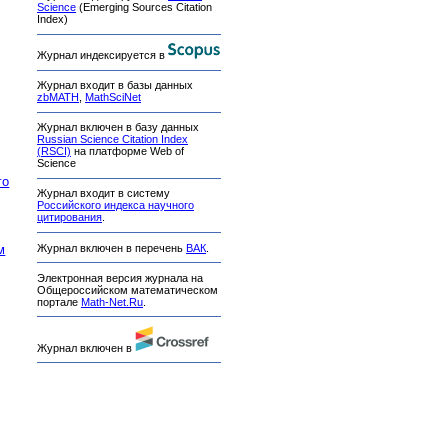
Science
(Emerging Sources Citation
Index)
Журнал индексируется в
Журнал входит в базы данных
zbMATH
,
MathSciNet
Журнал включен в базу данных
Russian Science Citation Index
(RSCI)
на платформе Web of
Science
го
Журнал входит в систему
Российского индекса научного
цитирования
.
Журнал включен в перечень
ВАК
.
м
Электронная версия журнала на
Общероссийском математическом
портале
Math-Net.Ru
.
Журнал включен в