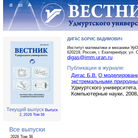
ДИГАС БОРИС ВАДИМОВИЧ
Институт математики и механики Ур
620219, Россия, г. Екатеринбург, ул. 
digas@imm.uran.ru
Публикации в журнале:
Дигас Б.В.
О моделировани
экстремальными природн
Удмуртского университета.
Компьютерные науки, 2008, 
Текущий выпуск
Выпуск
2, 2026 Том 36
Все выпуски
2026 Том 36