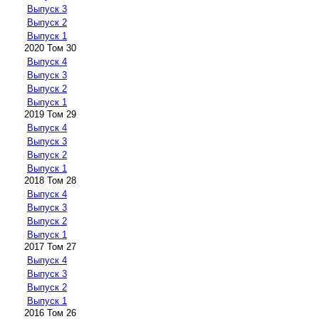
Выпуск 3
Выпуск 2
Выпуск 1
2020 Том 30
Выпуск 4
Выпуск 3
Выпуск 2
Выпуск 1
2019 Том 29
Выпуск 4
Выпуск 3
Выпуск 2
Выпуск 1
2018 Том 28
Выпуск 4
Выпуск 3
Выпуск 2
Выпуск 1
2017 Том 27
Выпуск 4
Выпуск 3
Выпуск 2
Выпуск 1
2016 Том 26