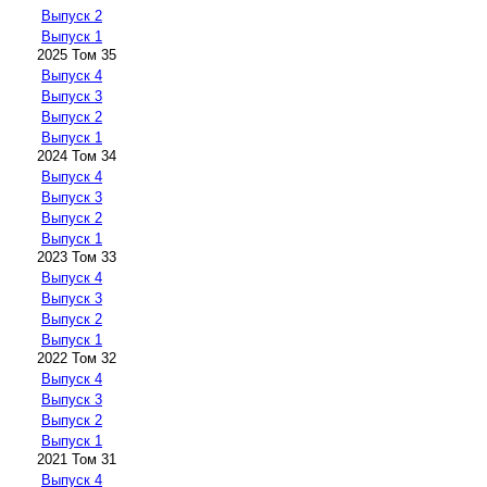
Выпуск 2
Выпуск 1
2025 Том 35
Выпуск 4
Выпуск 3
Выпуск 2
Выпуск 1
2024 Том 34
Выпуск 4
Выпуск 3
Выпуск 2
Выпуск 1
2023 Том 33
Выпуск 4
Выпуск 3
Выпуск 2
Выпуск 1
2022 Том 32
Выпуск 4
Выпуск 3
Выпуск 2
Выпуск 1
2021 Том 31
Выпуск 4