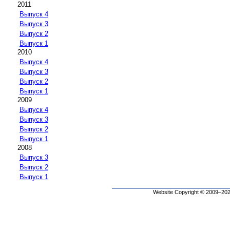
2011
Выпуск 4
Выпуск 3
Выпуск 2
Выпуск 1
2010
Выпуск 4
Выпуск 3
Выпуск 2
Выпуск 1
2009
Выпуск 4
Выпуск 3
Выпуск 2
Выпуск 1
2008
Выпуск 3
Выпуск 2
Выпуск 1
Website Copyright © 2009–2