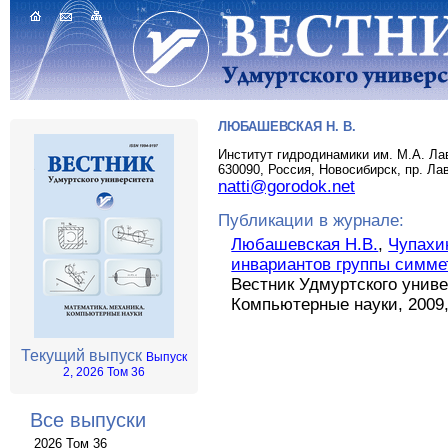
ЛЮБАШЕВСКАЯ Н. В.
Институт гидродинамики им. М.А. Л
630090, Россия, Новосибирск, пр. Ла
natti@gorodok.net
Публикации в журнале:
Любашевская Н.В.
,
Чупахи
инвариантов группы симме
Вестник Удмуртского униве
Компьютерные науки, 2009, 
Текущий выпуск
Выпуск
2, 2026 Том 36
Все выпуски
2026 Том 36