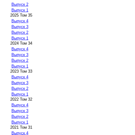
Выпуск 2
Выпуск 1
2025 Том 35
Выпуск 4
Выпуск 3
Выпуск 2
Выпуск 1
2024 Том 34
Выпуск 4
Выпуск 3
Выпуск 2
Выпуск 1
2023 Том 33
Выпуск 4
Выпуск 3
Выпуск 2
Выпуск 1
2022 Том 32
Выпуск 4
Выпуск 3
Выпуск 2
Выпуск 1
2021 Том 31
Выпуск 4