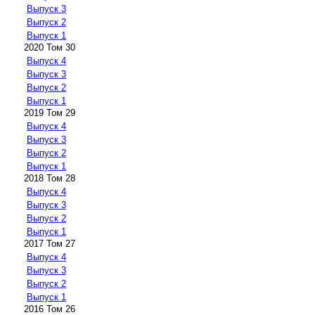
Выпуск 3
Выпуск 2
Выпуск 1
2020 Том 30
Выпуск 4
Выпуск 3
Выпуск 2
Выпуск 1
2019 Том 29
Выпуск 4
Выпуск 3
Выпуск 2
Выпуск 1
2018 Том 28
Выпуск 4
Выпуск 3
Выпуск 2
Выпуск 1
2017 Том 27
Выпуск 4
Выпуск 3
Выпуск 2
Выпуск 1
2016 Том 26