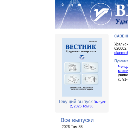
САВЕН
Уральск
620002,
slaeme
Публика
Ченцо
макси
униве
с. 91
Текущий выпуск
Выпуск
2, 2026 Том 36
Все выпуски
2026 Том 36