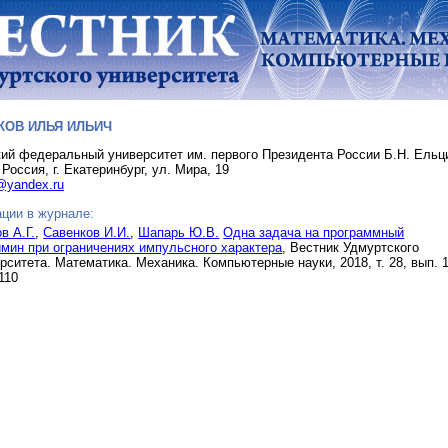
КОВ ИЛЬЯ ИЛЬИЧ
ий федеральный университет им. первого Президента России Б.Н. Ельц
 Россия, г. Екатеринбург, ул. Мира, 19
@yandex.ru
ции в журнале:
в А.Г.
,
Савенков И.И.
,
Шапарь Ю.В.
Одна задача на программный
мин при ограничениях импульсного характера
, Вестник Удмуртского
рситета. Математика. Механика. Компьютерные науки, 2018, т. 28, вып. 1
-110