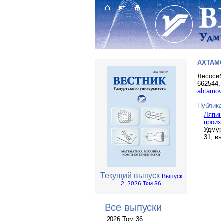
АХТАМ
Лесосиб
662544,
ahtamov
Публика
Ляпин
произ
Удмур
31, в
Текущий выпуск
Выпуск
2, 2026 Том 36
Все выпуски
2026 Том 36