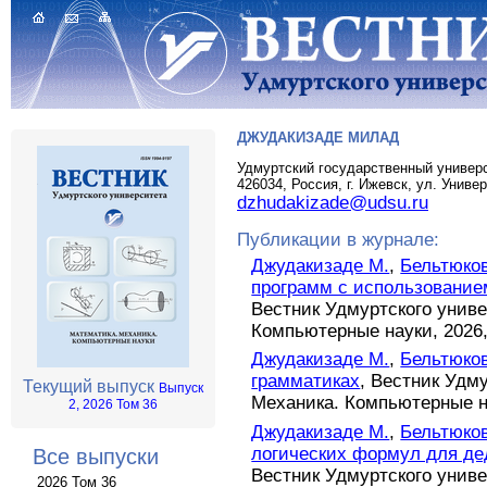
ДЖУДАКИЗАДЕ МИЛАД
Удмуртский государственный универ
426034, Россия, г. Ижевск, ул. Униве
dzhudakizade@udsu.ru
Публикации в журнале:
Джудакизаде М.
,
Бельтюков
программ с использование
Вестник Удмуртского униве
Компьютерные науки, 2026, т
Джудакизаде М.
,
Бельтюков
грамматиках
, Вестник Удм
Текущий выпуск
Выпуск
Механика. Компьютерные нау
2, 2026 Том 36
Джудакизаде М.
,
Бельтюков
логических формул для де
Все выпуски
Вестник Удмуртского униве
2026 Том 36