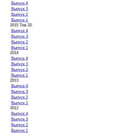
Выпуск 4
Выпуск 3
Выпуск 2
Выпуск 1
2015 Том 25
Выпуск 4
Выпуск 3
Выпуск 2
Выпуск 1
2014
Выпуск 4
Выпуск 3
Выпуск 2
Выпуск 1
2013
Выпуск 4
Выпуск 3
Выпуск 2
Выпуск 1
2012
Выпуск 4
Выпуск 3
Выпуск 2
Выпуск 1