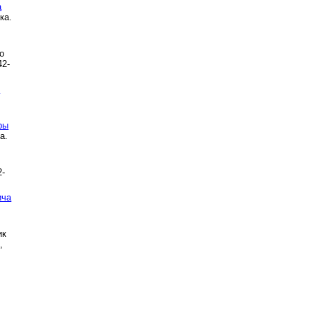
а
ка.
о
42-
ч
ры
а.
2-
ича
ик
,