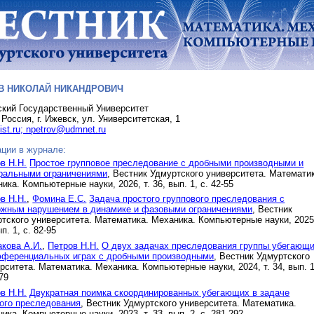
В НИКОЛАЙ НИКАНДРОВИЧ
кий Государственный Университет
 Россия, г. Ижевск, ул. Университетская, 1
st.ru; npetrov@udmnet.ru
ции в журнале:
в Н.Н.
Простое групповое преследование с дробными производными и
гральными ограничениями
, Вестник Удмуртского университета. Математи
ика. Компьютерные науки, 2026, т. 36, вып. 1, с. 42-55
в Н.Н.
,
Фомина Е.С.
Задача простого группового преследования с
ожным нарушением в динамике и фазовыми ограничениями
, Вестник
тского университета. Математика. Механика. Компьютерные науки, 2025,
п. 1, с. 82-95
кова А.И.
,
Петров Н.Н.
О двух задачах преследования группы убегающ
фференциальных играх с дробными производными
, Вестник Удмуртского
рситета. Математика. Механика. Компьютерные науки, 2024, т. 34, вып. 1
-79
в Н.Н.
Двукратная поимка скоординированных убегающих в задаче
ого преследования
, Вестник Удмуртского университета. Математика.
ика. Компьютерные науки, 2023, т. 33, вып. 2, с. 281-292