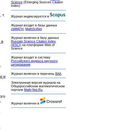
Science
(Emerging Sources Citation
Index)
 т.
Журнал индексируется в
Журнал входит в базы данных
zbMATH
,
MathSciNet
Журнал включен в базу данных
 в
Russian Science Citation Index
(RSCI)
на платформе Web of
Science
Журнал входит в систему
Российского индекса научного
цитирования
.
.
Журнал включен в перечень
ВАК
.
и и
Электронная версия журнала на
Общероссийском математическом
портале
Math-Net.Ru
.
ого
,
Журнал включен в
К
,