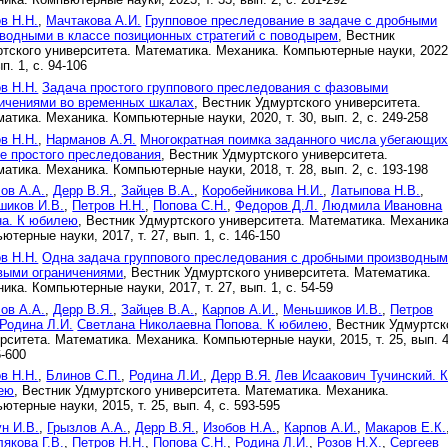
в Н.Н.
,
Мачтакова А.И.
Групповое преследование в задаче с дробными
водными в классе позиционных стратегий с поводырем
, Вестник
тского университета. Математика. Механика. Компьютерные науки, 2022,
ып. 1, с. 94-106
в Н.Н.
Задача простого группового преследования с фазовыми
ничениями во временных шкалах
, Вестник Удмуртского университета.
атика. Механика. Компьютерные науки, 2020, т. 30, вып. 2, с. 249-258
в Н.Н.
,
Нарманов А.Я.
Многократная поимка заданного числа убегающих
е простого преследования
, Вестник Удмуртского университета.
атика. Механика. Компьютерные науки, 2018, т. 28, вып. 2, с. 193-198
ов А.А.
,
Дерр В.Я.
,
Зайцев В.А.
,
Коробейникова Н.И.
,
Латыпова Н.В.
,
шиков И.В.
,
Петров Н.Н.
,
Попова С.Н.
,
Федоров Д.Л.
Людмила Ивановна
на. К юбилею
, Вестник Удмуртского университета. Математика. Механика
ютерные науки, 2017, т. 27, вып. 1, с. 146-150
в Н.Н.
Одна задача группового преследования с дробными производным
выми ограничениями
, Вестник Удмуртского университета. Математика.
ика. Компьютерные науки, 2017, т. 27, вып. 1, с. 54-59
ов А.А.
,
Дерр В.Я.
,
Зайцев В.А.
,
Карпов А.И.
,
Меньшиков И.В.
,
Петров
Родина Л.И.
Светлана Николаевна Попова. К юбилею
, Вестник Удмуртск
рситета. Математика. Механика. Компьютерные науки, 2015, т. 25, вып. 4
6-600
в Н.Н.
,
Блинов С.П.
,
Родина Л.И.
,
Дерр В.Я.
Лев Исаакович Тучинский. 
ею
, Вестник Удмуртского университета. Математика. Механика.
ютерные науки, 2015, т. 25, вып. 4, с. 593-595
н И.В.
,
Грызлов А.А.
,
Дерр В.Я.
,
Изобов Н.А.
,
Карпов А.И.
,
Макаров Е.К.
якова Г.В.
,
Петров Н.Н.
,
Попова С.Н.
,
Родина Л.И.
,
Розов Н.Х.
,
Сергеев