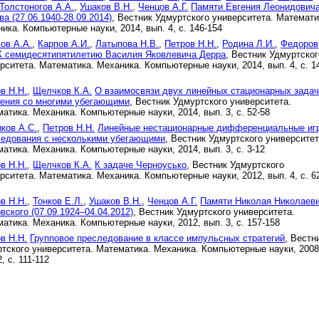
Толстоногов А.А.
,
Ушаков В.Н.
,
Ченцов А.Г.
Памяти Евгения Леонидович
ва (27.06.1940-28.09.2014)
, Вестник Удмуртского университета. Математи
ика. Компьютерные науки, 2014, вып. 4, с. 146-154
ов А.А.
,
Карпов А.И.
,
Латыпова Н.В.
,
Петров Н.Н.
,
Родина Л.И.
,
Федоров
К семидесятипятилетию Василия Яковлевича Дерра
, Вестник Удмуртског
рситета. Математика. Механика. Компьютерные науки, 2014, вып. 4, с. 1
в Н.Н.
,
Щелчков К.А.
О взаимосвязи двух линейных стационарных зада
нения со многими убегающими
, Вестник Удмуртского университета.
атика. Механика. Компьютерные науки, 2014, вып. 3, с. 52-58
ков А.С.
,
Петров Н.Н.
Линейные нестационарные дифференциальные иг
ледования с несколькими убегающими
, Вестник Удмуртского университет
атика. Механика. Компьютерные науки, 2014, вып. 3, с. 3-12
в Н.Н.
,
Щелчков К.А.
К задаче Черноусько
, Вестник Удмуртского
рситета. Математика. Механика. Компьютерные науки, 2012, вып. 4, с. 6
в Н.Н.
,
Тонков Е.Л.
,
Ушаков В.Н.
,
Ченцов А.Г.
Памяти Николая Николаев
вского (07.09.1924–04.04.2012)
, Вестник Удмуртского университета.
атика. Механика. Компьютерные науки, 2012, вып. 3, с. 157-158
в Н.Н.
Групповое преследование в классе импульсных стратегий
, Вестн
тского университета. Математика. Механика. Компьютерные науки, 2008
, с. 111-112