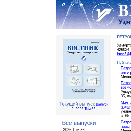
ПЕТРО
Удмуртс
426034,
kma3@li
Публика
Петро
инте
Механ
Петро
возм
Удмур
35, вы
Мачта
Текущий выпуск
Выпуск
в ди
2, 2026 Том 36
униве
с. 65
Все выпуски
Петро
прост
2026 Том 36
Механ