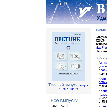
КИЛИН
Удмуртс
426034,
Телефо
aka@ics
Персон
Публика
Арте
устой
плоск
Компь
Килин
волчк
Текущий выпуск
Выпуск
Матем
2, 2026 Том 36
Клено
присо
униве
Все выпуски
с. 56
2026 Том 36
Килин