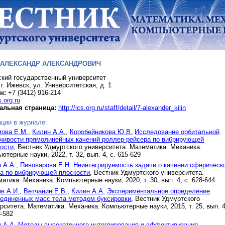
 АЛЕКСАНДР АЛЕКСАНДРОВИЧ
кий государственный университет
 г. Ижевск, ул. Университетская, д. 1
н:
+7 (3412) 916-214
.org.ru
альная страница:
http://ics.org.ru/staff/detail/7-alexander_kilin
ции в журнале:
мова Е.М.
,
Килин А.А.
,
Коробейникова Ю.В.
Исследование орбитальной
чивости прямолинейных качений роллер-рейсера по вибрирующей
ости
, Вестник Удмуртского университета. Математика. Механика.
ютерные науки, 2022, т. 32, вып. 4, с. 615-629
 А.А.
,
Пивоварова Е.Н.
Неинтегрируемость задачи о качении сферическ
а по вибрирующей плоскости
, Вестник Удмуртского университета.
атика. Механика. Компьютерные науки, 2020, т. 30, вып. 4, с. 628-644
в А.И.
,
Ветчанин Е.В.
,
Килин А.А.
Экспериментальное определение
единенных масс тела методом буксировки
, Вестник Удмуртского
рситета. Математика. Механика. Компьютерные науки, 2015, т. 25, вып. 4
8-582
 А.А.
Методы высокоточного интегрирования и эффективизация