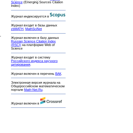
Science
(Emerging Sources Citation
Index)
Журнал индексируется в
Журнал входит в базы данных
zbMATH
,
MathSciNet
,
Журнал включен в базу данных
Russian Science Citation Index
(RSCI)
на платформе Web of
Science
Журнал входит в систему
Российского индекса научного
цитирования
.
Журнал включен в перечень
ВАК
.
Электронная версия журнала на
Общероссийском математическом
портале
Math-Net.Ru
.
Журнал включен в